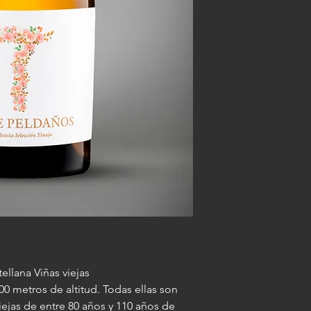
de elegancia e inten
barro, muy suave y p
longevidad en boca
ellana Viñas viejas
0 metros de altitud. Todas ellas son
iejas de entre 80 años y 110 años de