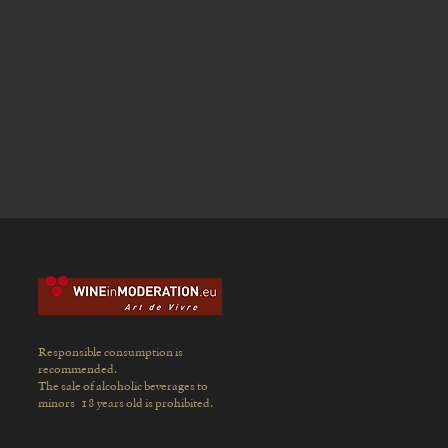
Responsible consumption is
recommended.
The sale of alcoholic beverages to
minors
18 years old is prohibited.