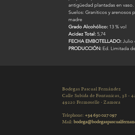
antigüedad plantadas en vaso.
Suelos: Graníticos y arenosos p
madre
Grado Alcohólico:
13 % vol
Acidez Total:
5,74
FECHA EMBOTELLADO:
Julio
PRODUCCIÓN:
Ed. Limitada d
Bodegas Pascual Fernández
Calle Subida de Fontanicas, 38 - 4
49220 Fermoselle · Zamora
Telephone:
+34 630 027 097
Mail:
bodega@bodegaspascualfernan