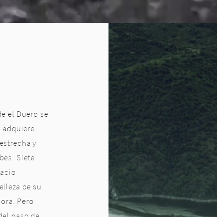
O
de el Duero se
o adquiere
estrecha y
bes. Siete
pacio
elleza de su
lora. Pero
del paso de