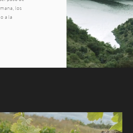
omana, los
o a la