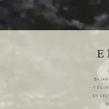
E
BAJAM
Y ES I
EN LEC
R