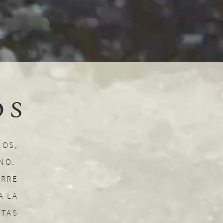
OS
COS,
INO.
URRE
A LA
STAS