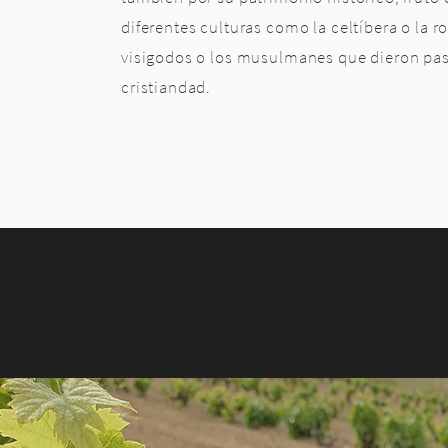
diferentes culturas como la celtíbera o la r
visigodos o los musulmanes que dieron pas
cristiandad.