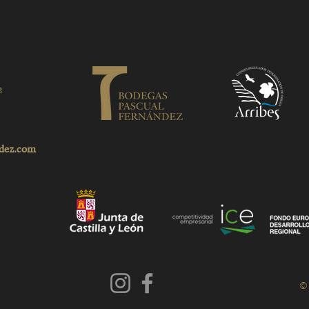
2
dez.com
© 