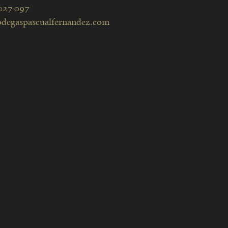
027 097
degaspascualfernandez.com