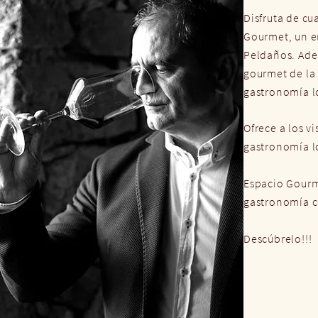
Disfruta de cu
Gourmet, un e
Peldaños. Ade
gourmet de la 
gastronomía l
Ofrece a los v
gastronomía l
Espacio Gourme
gastronomía c
Descúbrelo!!!