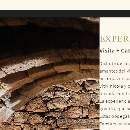
EXPER
Visita + Ca
Disfruta de la
amantes del v
historia viníc
vitivinícola y
privada con tu
La experienci
granito, que h
Estas bodegas
También visit