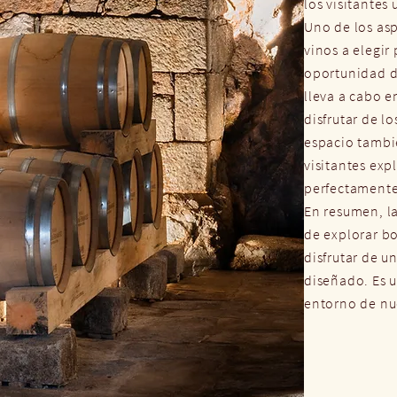
los visitantes 
Uno de los as
vinos a elegir
oportunidad de
lleva a cabo 
disfrutar de l
espacio tambié
visitantes exp
perfectamente
En resumen, la
de explorar bo
disfrutar de 
diseñado. Es u
entorno de nu