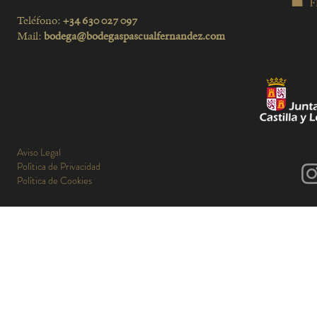
Teléfono:
+34 630 027 097
Mail:
bodega@bodegaspascualfernandez.com
Aviso Legal
Política de Privacidad
Política de Cookies