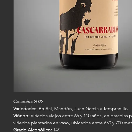
Cosecha:
2022
Variedades:
Bruñal, Mandón, Juan García y Tempranillo
Viñedo:
Viñedos viejos entre 65 y 110 años, en parcelas
viñedos plantados en vaso, ubicados entre 650 y 700 met
Grado Alcohólico:
14º