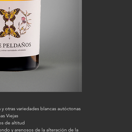
que se combinan con 
acero inoxidable y s
como lichi y meloco
francés de 500 litros
toques cítricos. La m
vino envejece durant
volumen al vino, que 
batonnage periódico.
acidez que la refresca
embotelló y continuó
ligeramente especia
centenarias, excavada
Siete Peldaños Varie
condiciones de temp
maestra que equilibra
y controladas de for
crianza, creando una 
el vino se mantuvo e
total.
luz solar y sin interve
 y otras variedades blancas autóctonas
as Viejas
s de altitud
ondo y arenosos de la alteración de la